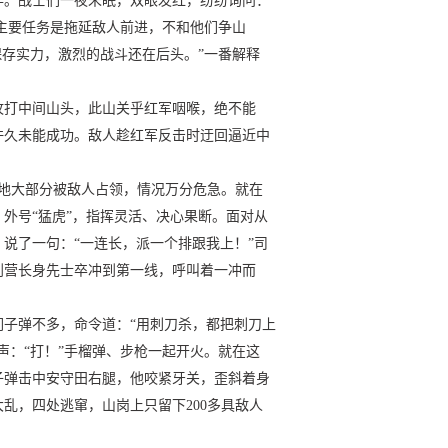
作。战士们一夜未眠，双眼发红，纷纷询问：
们主要任务是拖延敌人前进，不和他们争山
保存实力，激烈的战斗还在后头。”一番解释
攻打中间山头，此山关乎红军咽喉，绝不能
许久未能成功。敌人趁红军反击时迂回逼近中
阵地大部分被敌人占领，情况万分危急。就在
外号“猛虎”，指挥灵活、决心果断。面对从
说了一句：“一连长，派一个排跟我上！”司
到营长身先士卒冲到第一线，呼叫着一冲而
子弹不多，命令道：“用刺刀杀，都把刺刀上
声：“打！”手榴弹、步枪一起开火。就在这
子弹击中安守田右腿，他咬紧牙关，歪斜着身
乱，四处逃窜，山岗上只留下200多具敌人