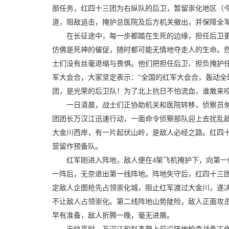
部任务，红四十三团为右纵队的后卫，暂留崇化地区（
道，阻敌追击，掩护总医院及后方机关撤出，并保障全
在长征途中，每一步都踏在生死的边缘，担任后卫
仿佛是死神的催促，随时都可能无情地夺走人的生命。
士们没有丝毫退缩与畏惧。他们把担任后卫、担负掩护
军大会合，大家坚定表示：“全国的红军大会合，轰动全
团，是光荣的后卫队！为了北上抗日不怕流血，谁敢来咬
一日清晨，战士们正协助机关和医院转移，侦察员
团团长万汉江迅速行动，一面命令侦察部队迎上去扰乱
大金川西岸，有一片起伏山岭，是敌人必经之路。红四
营留作预备队。
红军刚进入阵地，敌人便在4架飞机掩护下，向第
一阵后，无奈退出第一线阵地。阵地失守后，红四十三
定敌人企图抢先占领崇化城，阻止红军渡过大金川，遂
不让敌人占领崇化。第二线阵地山势陡险，敌人正面攻
早有准备，敌人折腾一晚，毫无进展。