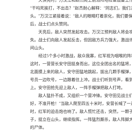
天快亮时，万汉江和赵杰爬上前沿阵地检查战备工
“干吗死挨打，不出击？”赵杰耐心解释：“同志们，我
头。”万汉江紧接着说：“敌人的眼睛盯着崇化，我们要
后，战士们点头赞同。
天亮后，敌人突然发起攻击。万汉江预判敌人将会
失。战士们向敌人发起反击，但因敌方兵力强大，激战
间山头。
经过5个多小时激战，敌众我寡，红军视为咽喉的
这时，一营营长安守田挺身而出，这位全团出名的猛将，
北面摸上来的敌人，安守田猛地跳起，拔出几颗手榴弹，
号员一边吹号，一边跟着往上冲。战士们听到号声，看
上。安守田抢先迎上敌人，一阵手榴弹把敌人打垮。
敌人猛扑不成，又组织一个营冲锋。安守田见战士们
好，不准开枪！”当敌人爬至四五十米时，安营长喊了一
时，红军的迫击炮也响了。敌人慌忙还击，突然，一颗
子，挺立在山头，继续指挥。一阵猛烈厮杀，敌人阵脚大
的尸体。