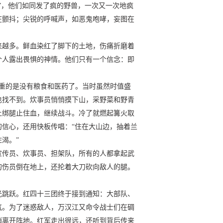
”，他们如同发了疯的野兽，一次又一次地疯
在颤抖；尖锐的呼喊声，如恶鬼咆哮，妄图在
来越多。鲜血染红了脚下的土地，伤痛折磨着
个人露出畏惧的神情。他们只有一个信念：即
严重的是没有粮食和医药了。当时虽然时值盛
也找不到。炊事员悄悄摸下山，采野菜和野青
上绑腿止住血，继续战斗。冷了就燃起篝火取
信心，还用快板传唱：“住在大山边，抽着兰
渴。”
宣传员、炊事员、担架队，所有的人都拿起武
的伤员倒在地上，还抡着大刀砍向敌人的腿。
光跳跃。红四十三团终于接到通知：大部队、
气。为了迷惑敌人，万汉江又命令战士们在碉
悄离开阵地。红军走出很远，还听到背后传来