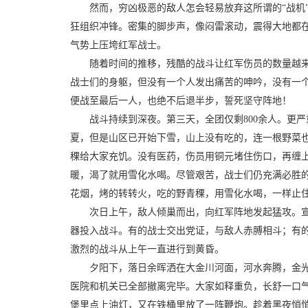
然而，穷凶极恶的敌人怎会轻易放弃这所谓的“战机
狂组织冲锋。密集的脚步声，像闷雷滚动，震得大地都
气势上压垮红军战士。
随着时间的推移，残酷的战斗让红军伤员的数量越
战士们的身躯，但没有一个人发出痛苦的呻吟，没有一
便战至最后一人，也绝不后退半步，誓死坚守阵地！
战斗持续到深夜。第三天，全团仅剩800余人。更
夏，但是山区已开始下雪，山上没有吃的，连一根野菜
稞给大家充饥。没有医药，伤员用铜元堵住伤口，再缠
暖，渴了就用雪化水喝。尽管艰苦，战士们仍充满必胜的
花烟，烤的转转火，吃的野青稞，用雪化水喝，一样止住
次日上午，敌人倾巢而出，向红军阵地发起猛攻。
器投入战斗。有的战士交出党证，与敌人赤膊相斗；有
激烈的战斗从上午一直进行到黄昏。
夕阳下，落日余晖洒在大金川河面，河水奔腾，金
医院和机关已全部撤离完毕。大家如释重负，长舒一口
堡里点上油灯，又在铁桶里放了一阵鞭炮。趁着黑夜悄