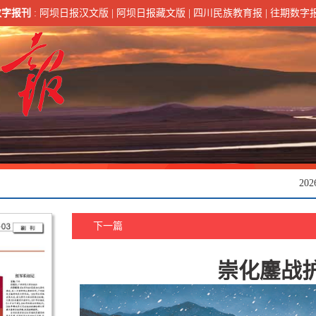
数字报刊
:
阿坝日报汉文版
|
阿坝日报藏文版
|
四川民族教育报
|
往期数字
20
下一篇
崇化鏖战