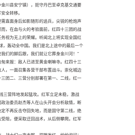
今金川县安宁镇），扼守丹巴至卓克基交通要
军安全转移。
更需直面身后如影随形的追兵，尖锐的枪炮声
然而，在血与火的考验面前，红四十三团的战
任务视为无上的荣耀。听闻北上将实现全国红
球，轰动全中国。我们是北上途中的最后一个
我们的脚后跟，我们就让它葬身金川河！”
匆匆来报：敌人已进至黄金喇嘛寺。红四十三
敌人，一面召集各营干部布置战斗。崇化城边
十三团二、三营分别部署在第一、二线，红一
一线三营阵地发起猛攻。红军立足未稳，激战
团政治委员赵杰等人在山头开会分析敌情，断
决定不再反击夺回失地，而是固守第二线，绝
击受阻，便采取迂回战术，从后侧攀爬。红军