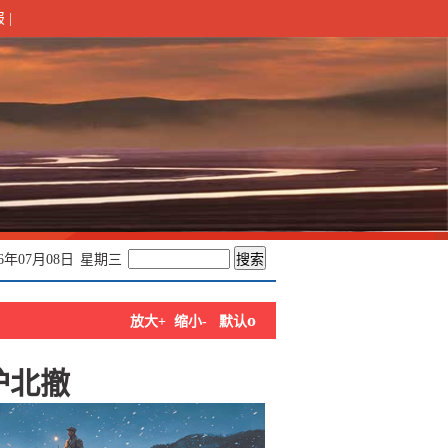
报
|
26年07月08日
星期三
o
放大+
缩小-
默认
护北撤