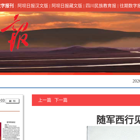
数字报刊
:
阿坝日报汉文版
|
阿坝日报藏文版
|
四川民族教育报
|
往期数字
20
上一篇
下一篇
随军西行