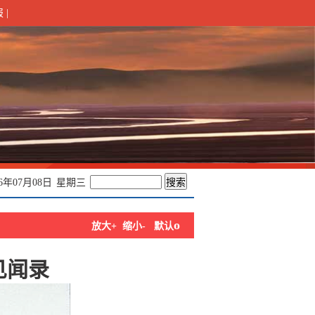
报
|
26年07月08日
星期三
o
放大+
缩小-
默认
见闻录