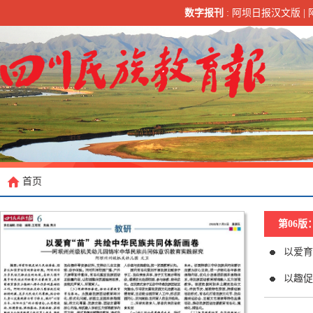
数字报刊
:
阿坝日报汉文版
|
首页
第06版
以爱育
以趣促